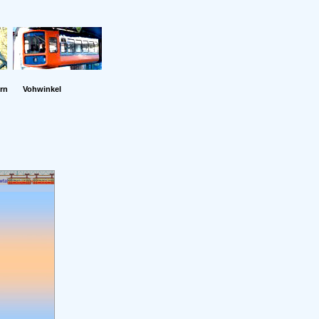
rn
Vohwinkel