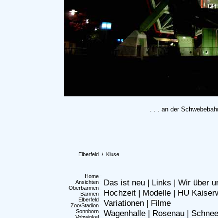
. . . an der Schwebebah
Elberfeld
/ Kluse
Home
:
Das ist neu
|
Links
|
Wir über u
Ansichten
:
Oberbarmen
:
Hochzeit
|
Modelle
|
HU Kaiser
Barmen
:
Elberfeld
:
Variationen
|
Filme
Zoo/Stadion
:
Sonnborn
:
Wagenhalle
|
Rosenau
|
Schne
Vohwinkel
: