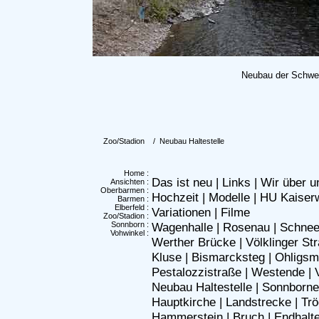
Neubau der Schweb
Zoo/Stadion
/ Neubau Haltestelle
Home
:
Das ist neu
|
Links
|
Wir über u
Ansichten
:
Oberbarmen
:
Hochzeit
|
Modelle
|
HU Kaiser
Barmen
:
Elberfeld
:
Variationen
|
Filme
Zoo/Stadion
:
Sonnborn
:
Wagenhalle
|
Rosenau
|
Schne
Vohwinkel
:
Werther Brücke
|
Völklinger St
Kluse
|
Bismarcksteg
|
Ohligsm
Pestalozzistraße
|
Westende
|
Neubau Haltestelle
|
Sonnborne
Hauptkirche
|
Landstrecke
|
Trö
Hammerstein
|
Bruch
|
Endhalte