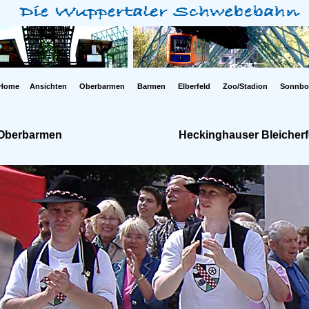
Home
Ansichten
Oberbarmen
Barmen
Elberfeld
Zoo/Stadion
Sonnbo
Oberbarmen
Heckinghauser Bleicherf