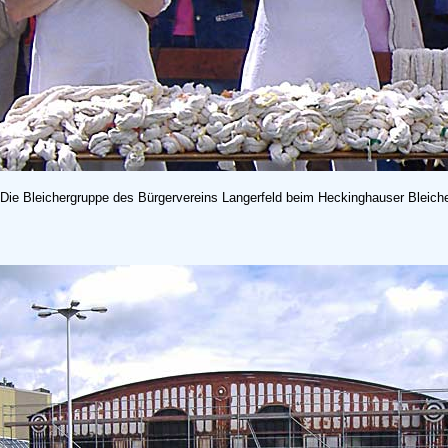
Die Bleichergruppe des Bürgervereins Langerfeld beim Heckinghauser Bleiche