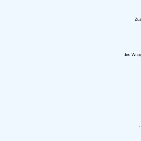
Zus
. . . des Wup
.