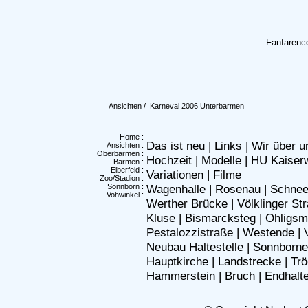
Fanfarenco
Ansichten
/ Karneval 2006 Unterbarmen
Home
:
Das ist neu
|
Links
|
Wir über u
Ansichten
:
Oberbarmen
:
Hochzeit
|
Modelle
|
HU Kaiser
Barmen
:
Elberfeld
:
Variationen
|
Filme
Zoo/Stadion
:
Sonnborn
:
Wagenhalle
|
Rosenau
|
Schne
Vohwinkel
:
Werther Brücke
|
Völklinger St
Kluse
|
Bismarcksteg
|
Ohligsm
Pestalozzistraße
|
Westende
|
Neubau Haltestelle
|
Sonnborne
Hauptkirche
|
Landstrecke
|
Trö
Hammerstein
|
Bruch
|
Endhalte