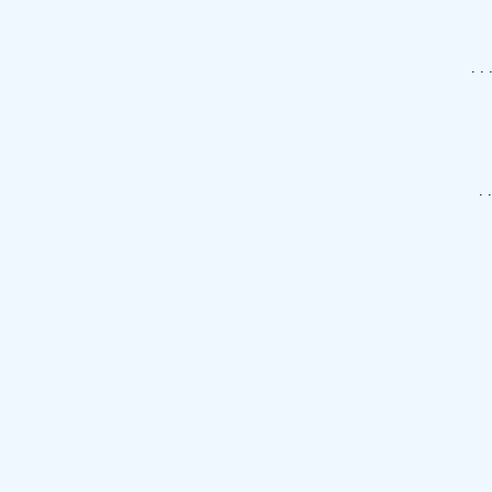
. .
. 