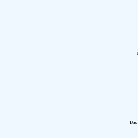
. 
. 
Das 