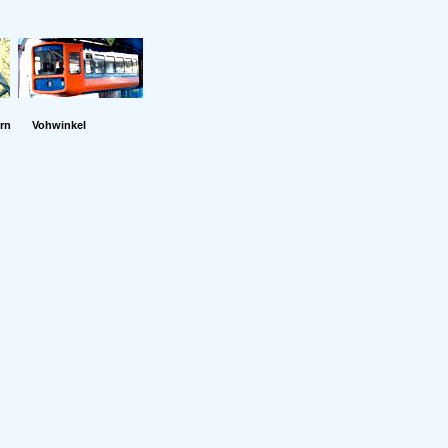
rn
Vohwinkel